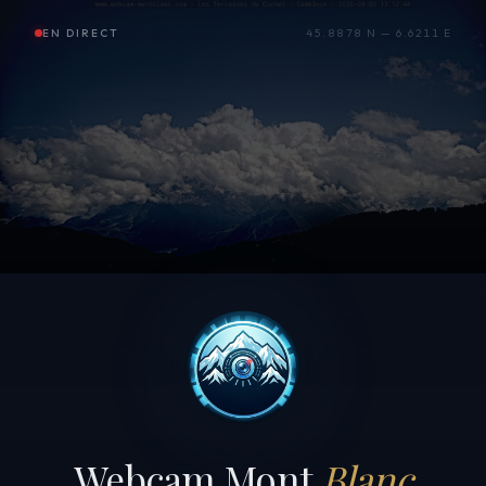
EN DIRECT
45.8878 N — 6.6211 E
Webcam Mont
Blanc