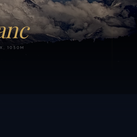
anc
, 1050M