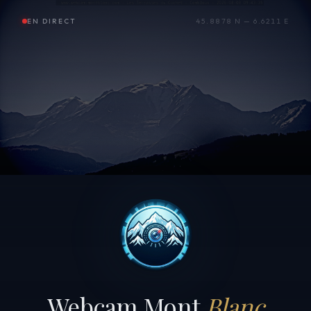
EN DIRECT
45.8878 N — 6.6211 E
Webcam Mont
Blanc