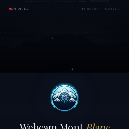
EN DIRECT
45.8878 N — 6.6211 E
Webcam Mont
Blanc