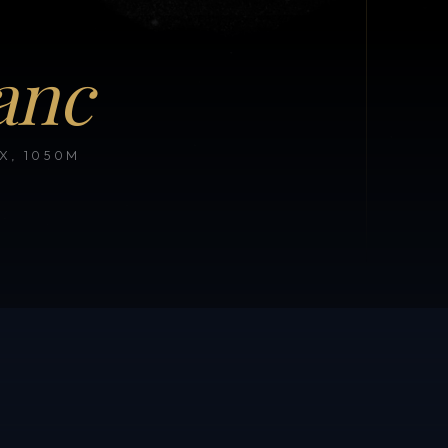
anc
, 1050M