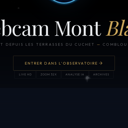
bcam Mont
Bl
CT DEPUIS LES TERRASSES DU CUCHET
—
COMBLOUX
ENTRER DANS L'OBSERVATOIRE
LIVE HD
ZOOM 32X
ANALYSE IA
ARCHIVES