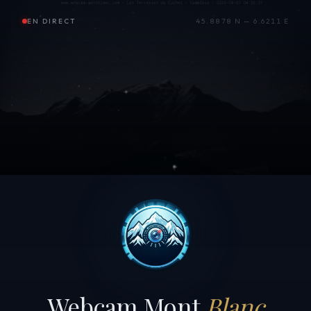
EN DIRECT
45.8878 N — 6.6211 E
Webcam Mont
Blanc