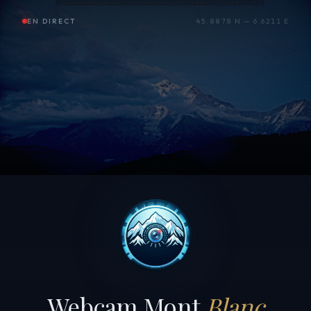
EN DIRECT
45.8878 N — 6.6211 E
Webcam Mont
Blanc