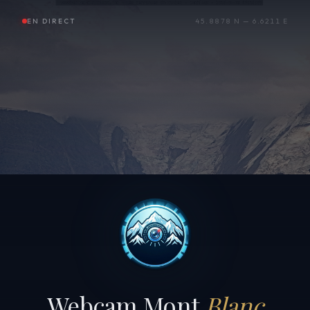
EN DIRECT
45.8878 N — 6.6211 E
Webcam Mont
Blanc