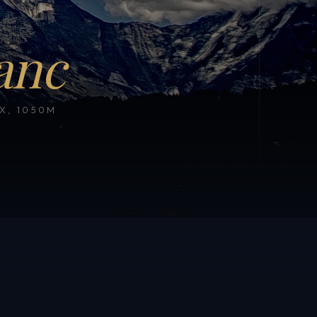
anc
, 1050M