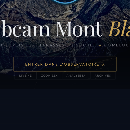
bcam Mont
Bl
CT DEPUIS LES TERRASSES DU CUCHET
—
COMBLOUX
ENTRER DANS L'OBSERVATOIRE
LIVE HD
ZOOM 32X
ANALYSE IA
ARCHIVES