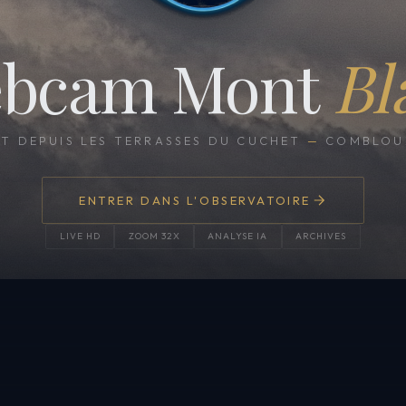
bcam Mont
Bl
CT DEPUIS LES TERRASSES DU CUCHET
—
COMBLOUX
ENTRER DANS L'OBSERVATOIRE
LIVE HD
ZOOM 32X
ANALYSE IA
ARCHIVES