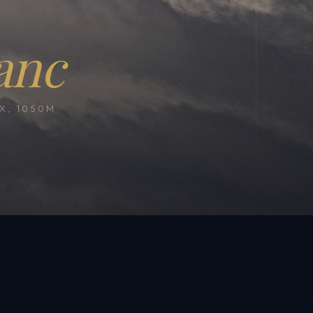
anc
, 1050M