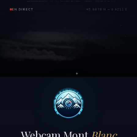
EN DIRECT
45.8878 N — 6.6211 E
Webcam Mont
Blanc