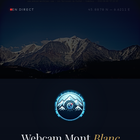
EN DIRECT
45.8878 N — 6.6211 E
Webcam Mont
Blanc