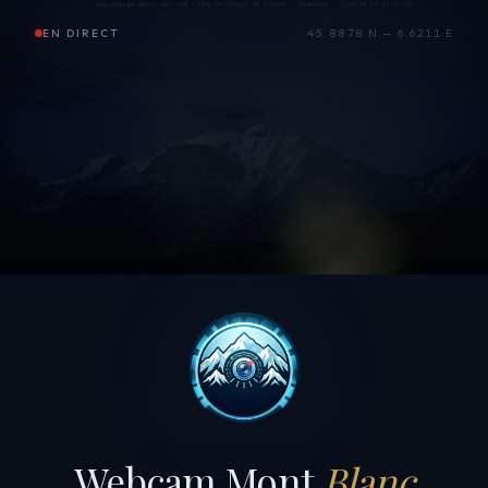
EN DIRECT
45.8878 N — 6.6211 E
Webcam Mont
Blanc