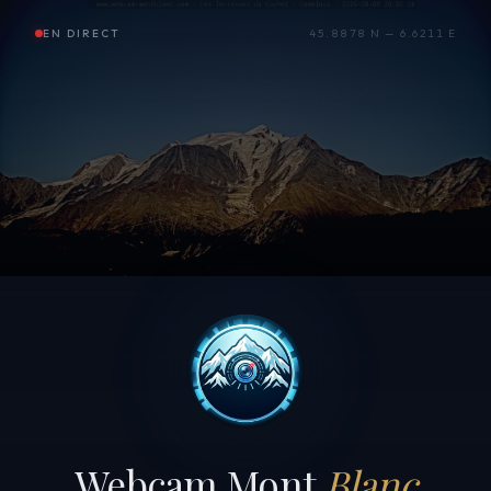
EN DIRECT
45.8878 N — 6.6211 E
Webcam Mont
Blanc