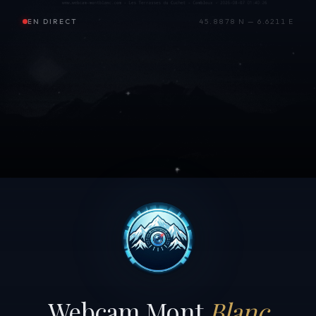
EN DIRECT
45.8878 N — 6.6211 E
Webcam Mont
Blanc