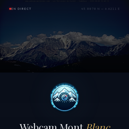
EN DIRECT
45.8878 N — 6.6211 E
Webcam Mont
Blanc