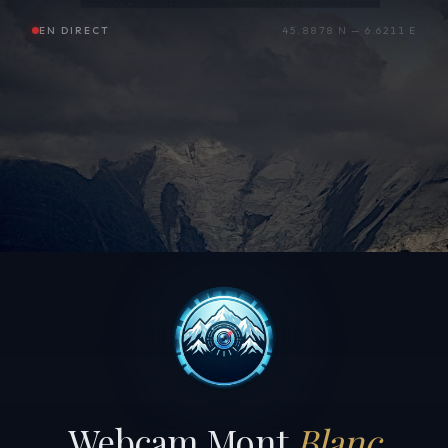
EN DIRECT
45.8878 N — 6.6211 E
Webcam Mont
Blanc