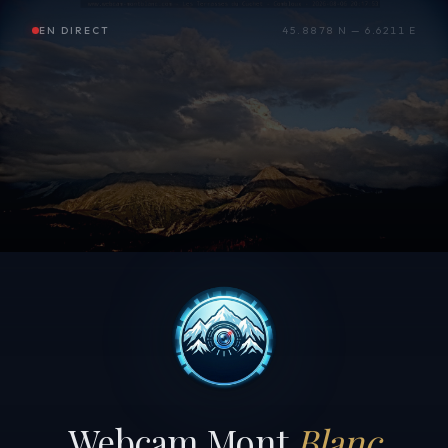
EN DIRECT
45.8878 N — 6.6211 E
Webcam Mont
Blanc