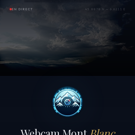
EN DIRECT
45.8878 N — 6.6211 E
Webcam Mont
Blanc