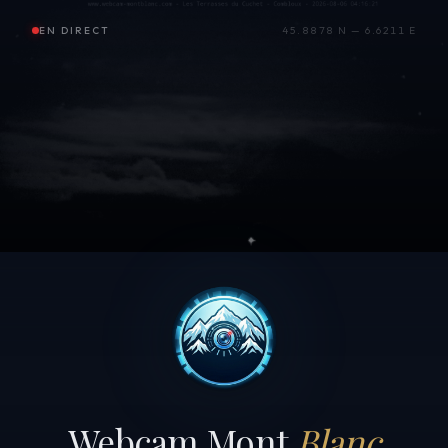
EN DIRECT
45.8878 N — 6.6211 E
Webcam Mont
Blanc