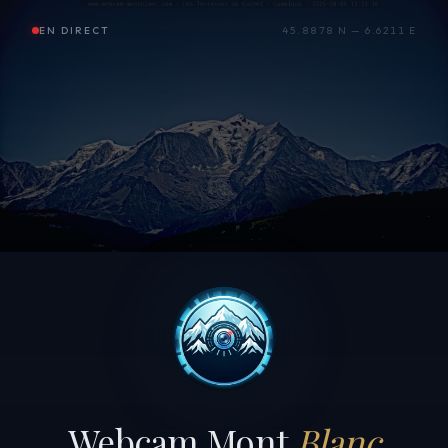
EN DIRECT
45.8878 N — 6.6211 E
Webcam Mont
Blanc