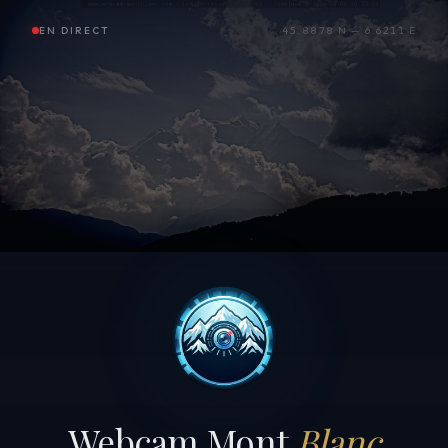
EN DIRECT
45.8878 N — 6.6211 E
Webcam Mont
Blanc