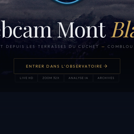
bcam Mont
Bl
CT DEPUIS LES TERRASSES DU CUCHET
—
COMBLOUX
ENTRER DANS L'OBSERVATOIRE
LIVE HD
ZOOM 32X
ANALYSE IA
ARCHIVES