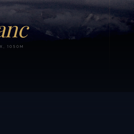
anc
, 1050M