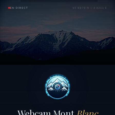
EN DIRECT
45.8878 N — 6.6211 E
Webcam Mont
Blanc