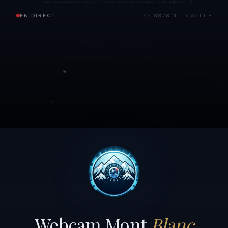
EN DIRECT
45.8878 N — 6.6211 E
Webcam Mont
Blanc