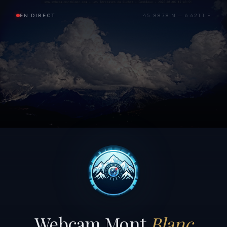
EN DIRECT
45.8878 N — 6.6211 E
Webcam Mont
Blanc