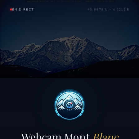
EN DIRECT
45.8878 N — 6.6211 E
Webcam Mont
Blanc