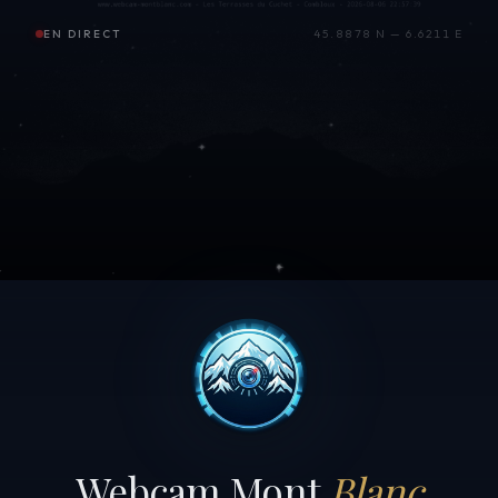
EN DIRECT
45.8878 N — 6.6211 E
Webcam Mont
Blanc