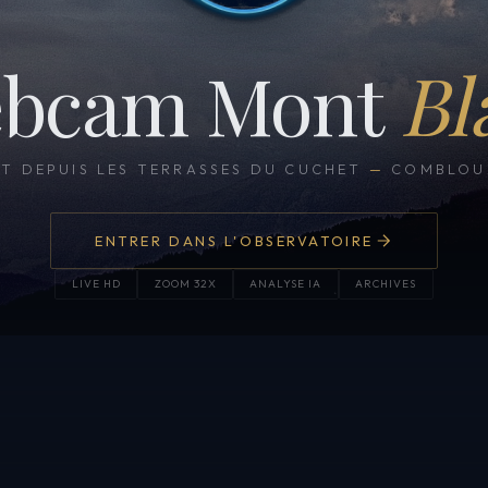
bcam Mont
Bl
CT DEPUIS LES TERRASSES DU CUCHET
—
COMBLOUX
ENTRER DANS L'OBSERVATOIRE
LIVE HD
ZOOM 32X
ANALYSE IA
ARCHIVES