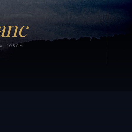
anc
, 1050M