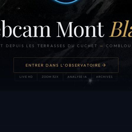
bcam Mont
Bl
CT DEPUIS LES TERRASSES DU CUCHET
—
COMBLOUX
ENTRER DANS L'OBSERVATOIRE
LIVE HD
ZOOM 32X
ANALYSE IA
ARCHIVES