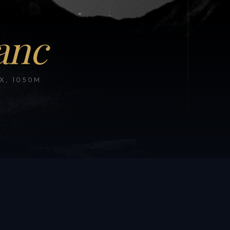
anc
, 1050M