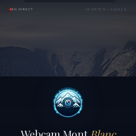
EN DIRECT
45.8878 N — 6.6211 E
Webcam Mont
Blanc