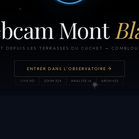
bcam Mont
Bl
CT DEPUIS LES TERRASSES DU CUCHET
—
COMBLOUX
ENTRER DANS L'OBSERVATOIRE
LIVE HD
ZOOM 32X
ANALYSE IA
ARCHIVES