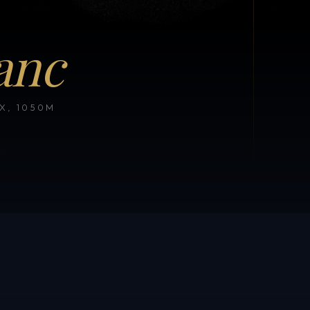
anc
, 1050M