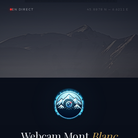
EN DIRECT
45.8878 N — 6.6211 E
Webcam Mont
Blanc