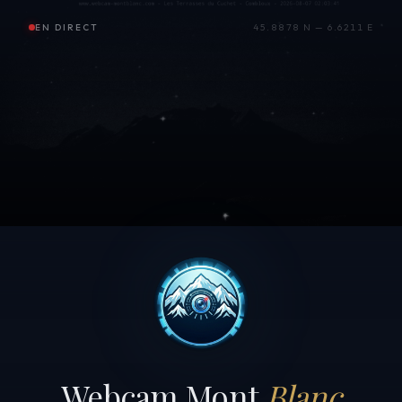
EN DIRECT
45.8878 N — 6.6211 E
Webcam Mont
Blanc