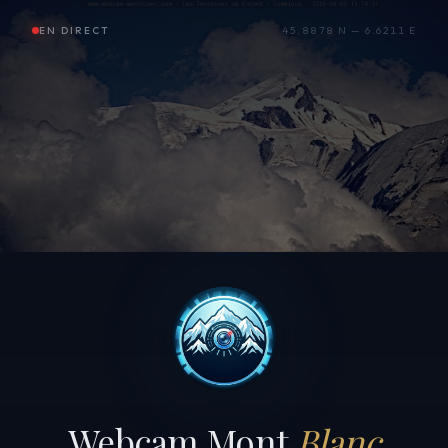
EN DIRECT
45.8878 N — 6.6211 E
Webcam Mont
Blanc