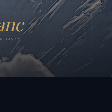
anc
, 1050M