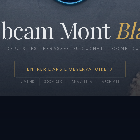
bcam Mont
Bl
CT DEPUIS LES TERRASSES DU CUCHET
—
COMBLOUX
ENTRER DANS L'OBSERVATOIRE
LIVE HD
ZOOM 32X
ANALYSE IA
ARCHIVES