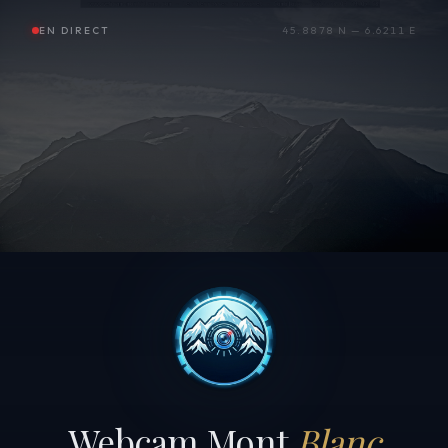
EN DIRECT
45.8878 N — 6.6211 E
Webcam Mont
Blanc