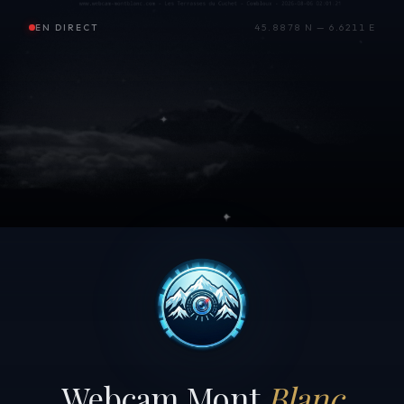
EN DIRECT
45.8878 N — 6.6211 E
Webcam Mont
Blanc