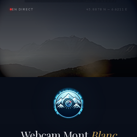
EN DIRECT
45.8878 N — 6.6211 E
Webcam Mont
Blanc