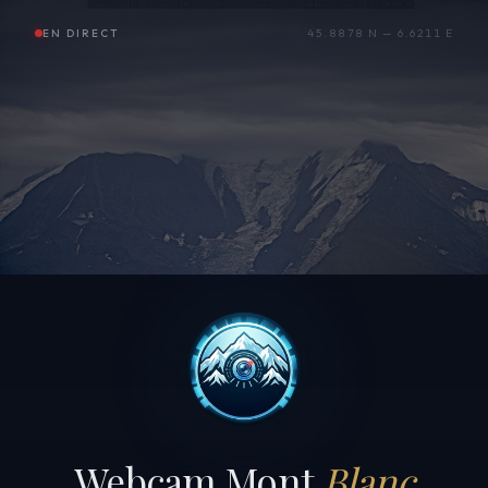
EN DIRECT
45.8878 N — 6.6211 E
Webcam Mont
Blanc