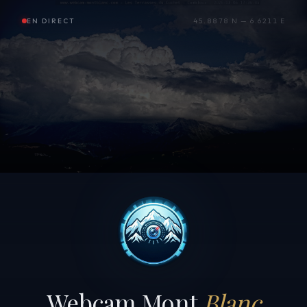
EN DIRECT
45.8878 N — 6.6211 E
Webcam Mont
Blanc