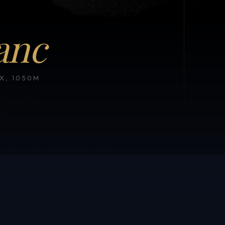
anc
, 1050M