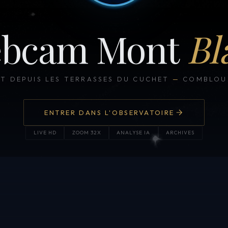
bcam Mont
Bl
CT DEPUIS LES TERRASSES DU CUCHET
—
COMBLOUX
ENTRER DANS L'OBSERVATOIRE
LIVE HD
ZOOM 32X
ANALYSE IA
ARCHIVES