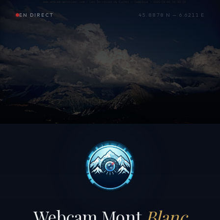
EN DIRECT
45.8878 N — 6.6211 E
Webcam Mont
Blanc