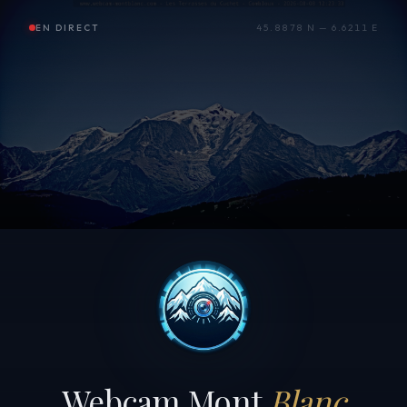
EN DIRECT
45.8878 N — 6.6211 E
Webcam Mont
Blanc