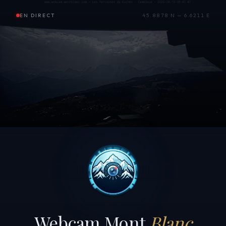
EN DIRECT
45.8878 N — 6.6211 E
Webcam Mont
Blanc