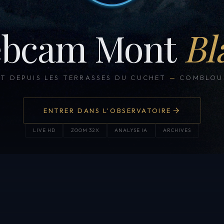
bcam Mont
Bl
CT DEPUIS LES TERRASSES DU CUCHET
—
COMBLOUX
ENTRER DANS L'OBSERVATOIRE
LIVE HD
ZOOM 32X
ANALYSE IA
ARCHIVES