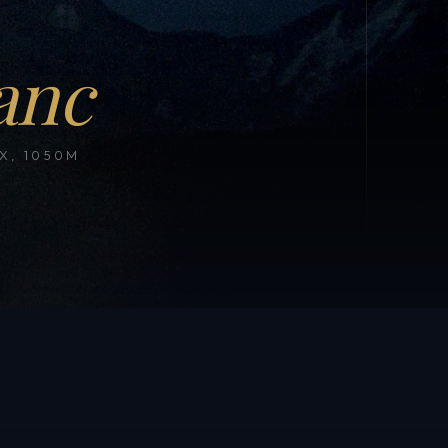
anc
, 1050M