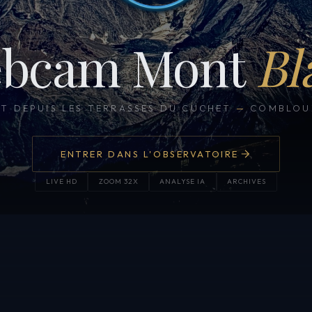
bcam Mont
Bl
CT DEPUIS LES TERRASSES DU CUCHET
—
COMBLOUX
ENTRER DANS L'OBSERVATOIRE
LIVE HD
ZOOM 32X
ANALYSE IA
ARCHIVES