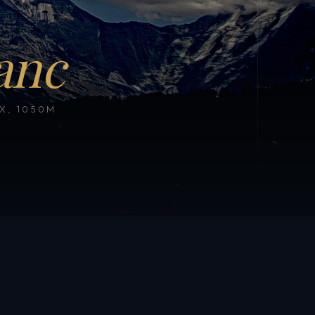
anc
, 1050M