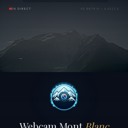
EN DIRECT
45.8878 N — 6.6211 E
Webcam Mont
Blanc