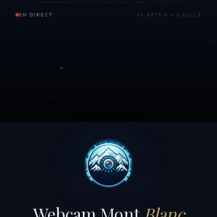
EN DIRECT
45.8878 N — 6.6211 E
Webcam Mont
Blanc