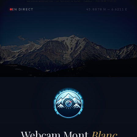
EN DIRECT
45.8878 N — 6.6211 E
Webcam Mont
Blanc